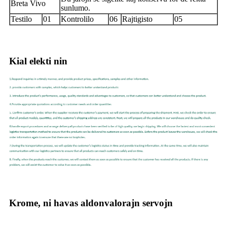
Breta Vivo
sunlumo.
Testilo
01
Kontrolilo
06
Rajtigisto
05
Kial elekti nin
Krome, ni havas aldonvalorajn servojn