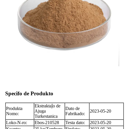
Specifo de Produkto
Ekstraktaĵo de
Produkta
Dato de
Ajuga
2023-05-20
Nomo:
Fabrikado:
Turkestanica
Loko-N-ro:
Ebos-210528
Testa dato:
2023-05-20
Kvanto:
25 kg/Tamburo
Findato:
2023-05-20