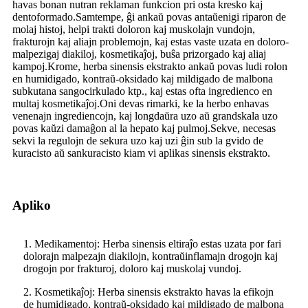
havas bonan nutran reklaman funkcion pri osta kresko kaj
dentoformado.Samtempe, ĝi ankaŭ povas antaŭenigi riparon de
molaj histoj, helpi trakti doloron kaj muskolajn vundojn,
frakturojn kaj aliajn problemojn, kaj estas vaste uzata en doloro-
malpezigaj diakiloj, kosmetikaĵoj, buŝa prizorgado kaj aliaj
kampoj.Krome, herba sinensis ekstrakto ankaŭ povas ludi rolon
en humidigado, kontraŭ-oksidado kaj mildigado de malbona
subkutana sangocirkulado ktp., kaj estas ofta ingredienco en
multaj kosmetikaĵoj.Oni devas rimarki, ke la herbo enhavas
venenajn ingrediencojn, kaj longdaŭra uzo aŭ grandskala uzo
povas kaŭzi damaĝon al la hepato kaj pulmoj.Sekve, necesas
sekvi la regulojn de sekura uzo kaj uzi ĝin sub la gvido de
kuracisto aŭ sankuracisto kiam vi aplikas sinensis ekstrakto.
Apliko
1. Medikamentoj: Herba sinensis eltiraĵo estas uzata por fari
dolorajn malpezajn diakilojn, kontraŭinflamajn drogojn kaj
drogojn por frakturoj, doloro kaj muskolaj vundoj.
2. Kosmetikaĵoj: Herba sinensis ekstrakto havas la efikojn
de humidigado, kontraŭ-oksidado kaj mildigado de malbona