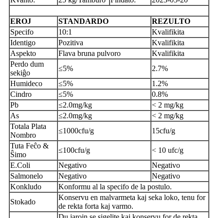
EROJ
STANDARDO
REZULTO
Specifo
10:1
Kvalifikita
Identigo
Pozitiva
Kvalifikita
Aspekto
Flava bruna pulvoro
Kvalifikita
Perdo dum
≤5%
2.7%
sekiĝo
Humideco
≤5%
1.2%
Cindro
≤5%
0.8%
Pb
≤2.0mg/kg
< 2 mg/kg
As
≤2.0mg/kg
< 2 mg/kg
Totala Plata
≤1000cfu/g
15cfu/g
Nombro
Tuta Feĉo &
≤100cfu/g
< 10 ufc/g
Ŝimo
E.Coli
Negativo
Negativo
Salmonelo
Negativo
Negativo
Konkludo
Konformu al la specifo de la postulo.
Konservu en malvarmeta kaj seka loko, tenu for
Stokado
de rekta forta kaj varmo.
Du jarojn se sigelite kaj konservu for de rekta