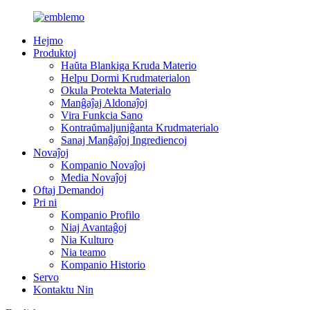
Hejmo
Produktoj
Haŭta Blankiga Kruda Materio
Helpu Dormi Krudmaterialon
Okula Protekta Materialo
Manĝaĵaj Aldonaĵoj
Vira Funkcia Sano
Kontraŭmaljuniĝanta Krudmaterialo
Sanaj Manĝaĵoj Ingrediencoj
Novaĵoj
Kompanio Novaĵoj
Media Novaĵoj
Oftaj Demandoj
Pri ni
Kompanio Profilo
Niaj Avantaĝoj
Nia Kulturo
Nia teamo
Kompanio Historio
Servo
Kontaktu Nin