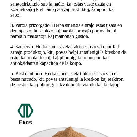
sangocirkulado sub la haŭto, kaj estas vaste uzata en
kosmetikaĵoj kiel haŭtaj zorgaj produktoj, ŝampuoj kaj
sapoj.
3. Parola prizorgado: Herba sinensis eltiraĵo estas uzata en
dentopasto, buŝa akvo kaj parola ŝprucaĵo por malhelpi
parolajn malsanojn kaj malbonan guston.
4. Sanservo: Herba sinensis ekstrakto estas uzata por fari
sanajn produktojn, kiuj povas helpi antaŭenigi la kreskon de
ostoj kaj molaj histoj, kaj plibonigi la imunecon kaj
antioksidantan kapaciton de la korpo.
5. Besta nutrado: Herba sinensis ekstrakto estas uzata en
besta nutrado, kiu povas antaŭenigi la kreskon kaj reakiron
de bestoj, kaj plibonigi la kvaliton de viando kaj laktaĵoj.