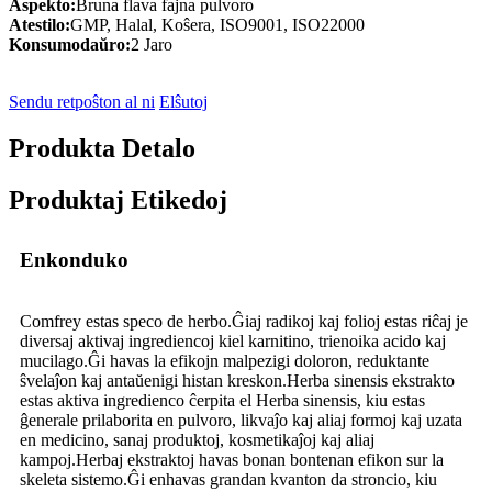
Aspekto:
Bruna flava fajna pulvoro
Atestilo:
GMP, Halal, Koŝera, ISO9001, ISO22000
Konsumodaŭro:
2 Jaro
Sendu retpoŝton al ni
Elŝutoj
Produkta Detalo
Produktaj Etikedoj
Enkonduko
Comfrey estas speco de herbo.Ĝiaj radikoj kaj folioj estas riĉaj je
diversaj aktivaj ingrediencoj kiel karnitino, trienoika acido kaj
mucilago.Ĝi havas la efikojn malpezigi doloron, reduktante
ŝvelaĵon kaj antaŭenigi histan kreskon.Herba sinensis ekstrakto
estas aktiva ingredienco ĉerpita el Herba sinensis, kiu estas
ĝenerale prilaborita en pulvoro, likvaĵo kaj aliaj formoj kaj uzata
en medicino, sanaj produktoj, kosmetikaĵoj kaj aliaj
kampoj.Herbaj ekstraktoj havas bonan bontenan efikon sur la
skeleta sistemo.Ĝi enhavas grandan kvanton da stroncio, kiu