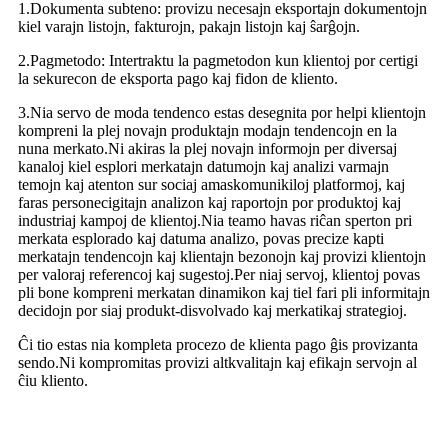
1.Dokumenta subteno: provizu necesajn eksportajn dokumentojn
kiel varajn listojn, fakturojn, pakajn listojn kaj ŝarĝojn.
2.Pagmetodo: Intertraktu la pagmetodon kun klientoj por certigi
la sekurecon de eksporta pago kaj fidon de kliento.
3.Nia servo de moda tendenco estas desegnita por helpi klientojn
kompreni la plej novajn produktajn modajn tendencojn en la
nuna merkato.Ni akiras la plej novajn informojn per diversaj
kanaloj kiel esplori merkatajn datumojn kaj analizi varmajn
temojn kaj atenton sur sociaj amaskomunikiloj platformoj, kaj
faras personecigitajn analizon kaj raportojn por produktoj kaj
industriaj kampoj de klientoj.Nia teamo havas riĉan sperton pri
merkata esplorado kaj datuma analizo, povas precize kapti
merkatajn tendencojn kaj klientajn bezonojn kaj provizi klientojn
per valoraj referencoj kaj sugestoj.Per niaj servoj, klientoj povas
pli bone kompreni merkatan dinamikon kaj tiel fari pli informitajn
decidojn por siaj produkt-disvolvado kaj merkatikaj strategioj.
Ĉi tio estas nia kompleta procezo de klienta pago ĝis provizanta
sendo.Ni kompromitas provizi altkvalitajn kaj efikajn servojn al
ĉiu kliento.