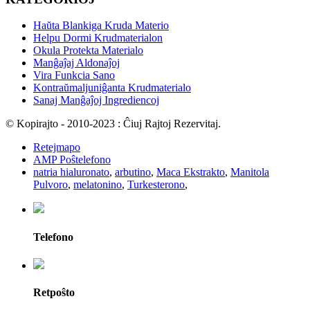
Haŭta Blankiga Kruda Materio
Helpu Dormi Krudmaterialon
Okula Protekta Materialo
Manĝaĵaj Aldonaĵoj
Vira Funkcia Sano
Kontraŭmaljuniĝanta Krudmaterialo
Sanaj Manĝaĵoj Ingrediencoj
© Kopirajto - 2010-2023 : Ĉiuj Rajtoj Rezervitaj.
Retejmapo
AMP Poŝtelefono
natria hialuronato
,
arbutino
,
Maca Ekstrakto
,
Manitola
Pulvoro
,
melatonino
,
Turkesterono
,
Telefono
Retpoŝto