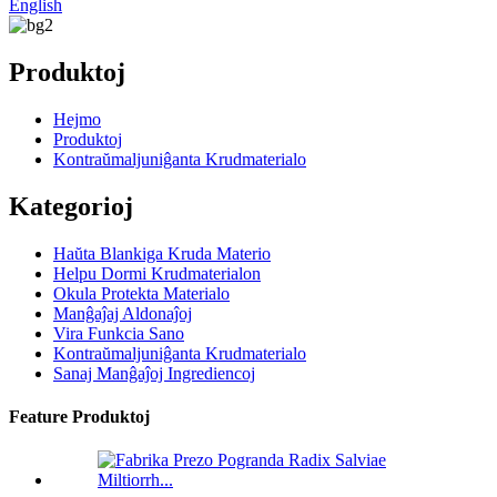
English
Produktoj
Hejmo
Produktoj
Kontraŭmaljuniĝanta Krudmaterialo
Kategorioj
Haŭta Blankiga Kruda Materio
Helpu Dormi Krudmaterialon
Okula Protekta Materialo
Manĝaĵaj Aldonaĵoj
Vira Funkcia Sano
Kontraŭmaljuniĝanta Krudmaterialo
Sanaj Manĝaĵoj Ingrediencoj
Feature Produktoj