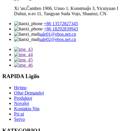
Xi 'an,Ĉambro 1906, Unuo 1, Konstruaĵo 3, Yicuiyuan I
Duhui, n-ro 11, Tangyan Suda Vojo, Shaanxi, CN.
+86 13572827345
+86 18292839943
sale01@ebos.net.cn
sale02@ebos.net.cn
RAPIDA Ligilo
Hejmo
Oftaj Demandoj
Produktoj
Novaĵoj
Kontaktu Nin
Pri ni
Servo
KATEGORIOJ