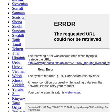
Slovenian
Somali
Samoan
Scots Gaelic
Shona
Sindhi
Sundanese
Swahili
Tajik
Tamil
Telugu
Thai
Ukrainian
Urdu
Uzbek
Vietnamese
Welsh
Xhosa
Yiddish
Yoruba
Zulu
Kinyarwanda
Tatar
Oriya
Turkmen