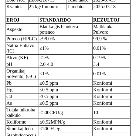
Kvanto:
25 kg/Tamburo
Limdato:
2025-07-18
EROJ
STANDARDO
REZULTOJ
Blanka ĝis blankeca
Malblanka
Aspekto
potenco
Pulvoro
Pureco (HPLC)
≥98.0%
99,9 %
Natria Enhavo
≤1%
0.01%
(IC)
Akvo (KF)
≤5%
0.19%
pH
2.0-4.0
3.4
Organikaj
≤1%
0.01%
Solventoj (GC)
Pb
≤0.5 ppm
Konformi
Hg
≤0.5 ppm
Konformi
Cd
≤0.5 ppm
Konformi
As
≤0.5 ppm
Konformi
Totala mikroba
≤500CFU/g
10
kalkulo
Koliformo
≤0.92MPN/g
Konformi
Ŝimo kaj feĉo
≤50CFU/g
Konformi
Staphylococcus