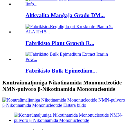
Altkvalita Manĝaĵa Grado DM...
Fabrikisto Plant Growth R...
Fabrikisto Bulk Epimedium...
Kontraŭmaljuniga Nikotinamida Mononucleotide
NMN-pulvoro β-Nikotinamida Mononucleotide