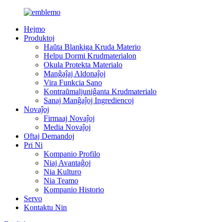
Hejmo
Produktoj
Haŭta Blankiga Kruda Materio
Helpu Dormi Krudmaterialon
Okula Protekta Materialo
Manĝaĵaj Aldonaĵoj
Vira Funkcia Sano
Kontraŭmaljuniĝanta Krudmaterialo
Sanaj Manĝaĵoj Ingrediencoj
Novaĵoj
Firmaaj Novaĵoj
Media Novaĵoj
Oftaj Demandoj
Pri Ni
Kompanio Profilo
Niaj Avantaĝoj
Nia Kulturo
Nia Teamo
Kompanio Historio
Servo
Kontaktu Nin