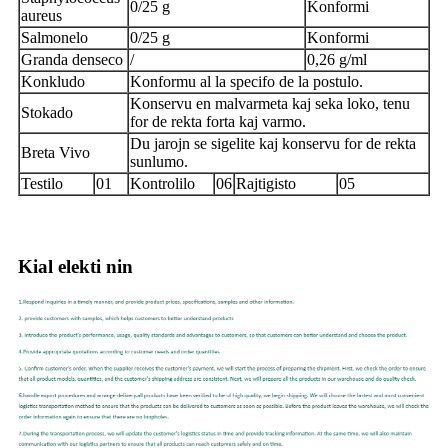
0/25 g
Konformi
aureus
Salmonelo
0/25 g
Konformi
Granda denseco
/
0,26 g/ml
Konkludo
Konformu al la specifo de la postulo.
Konservu en malvarmeta kaj seka loko, tenu
Stokado
for de rekta forta kaj varmo.
Du jarojn se sigelite kaj konservu for de rekta
Breta Vivo
sunlumo.
Testilo
01
Kontrolilo
06
Rajtigisto
05
Kial elekti nin