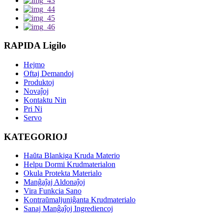
RAPIDA Ligilo
Hejmo
Oftaj Demandoj
Produktoj
Novaĵoj
Kontaktu Nin
Pri Ni
Servo
KATEGORIOJ
Haŭta Blankiga Kruda Materio
Helpu Dormi Krudmaterialon
Okula Protekta Materialo
Manĝaĵaj Aldonaĵoj
Vira Funkcia Sano
Kontraŭmaljuniĝanta Krudmaterialo
Sanaj Manĝaĵoj Ingrediencoj