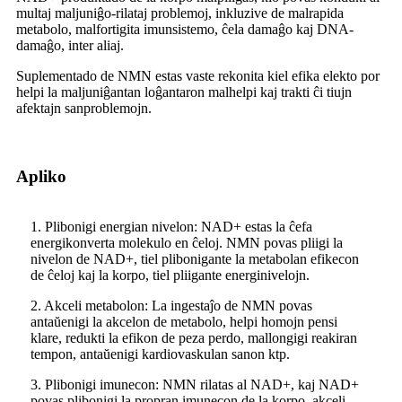
multaj maljuniĝo-rilataj problemoj, inkluzive de malrapida
metabolo, malfortigita imunsistemo, ĉela damaĝo kaj DNA-
damaĝo, inter aliaj.
Suplementado de NMN estas vaste rekonita kiel efika elekto por
helpi la maljuniĝantan loĝantaron malhelpi kaj trakti ĉi tiujn
afektajn sanproblemojn.
Apliko
1. Plibonigi energian nivelon: NAD+ estas la ĉefa
energikonverta molekulo en ĉeloj. NMN povas pliigi la
nivelon de NAD+, tiel plibonigante la metabolan efikecon
de ĉeloj kaj la korpo, tiel pliigante energinivelojn.
2. Akceli metabolon: La ingestaĵo de NMN povas
antaŭenigi la akcelon de metabolo, helpi homojn pensi
klare, redukti la efikon de peza perdo, mallongigi reakiran
tempon, antaŭenigi kardiovaskulan sanon ktp.
3. Plibonigi imunecon: NMN rilatas al NAD+, kaj NAD+
povas plibonigi la propran imunecon de la korpo, akceli