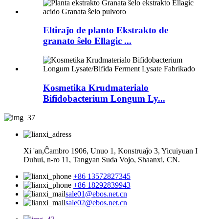
Eltiraĵo de planto Ekstrakto de
granato ŝelo Ellagic ...
Kosmetika Krudmaterialo
Bifidobacterium Longum Ly...
Xi 'an,Ĉambro 1906, Unuo 1, Konstruaĵo 3, Yicuiyuan I
Duhui, n-ro 11, Tangyan Suda Vojo, Shaanxi, CN.
+86 13572827345
+86 18292839943
sale01@ebos.net.cn
sale02@ebos.net.cn