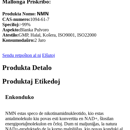
Mallonga Priskribo:
NMN
Produkta Nomo:
CAS-numero:
1094-61-7
Specifoj:
>99%
Aspekto:
Blanka Pulvoro
Atestilo:
GMP, Halal, Koŝera, ISO9001, ISO22000
Konsumodaŭro:
2 Jaro
Sendu retpoŝton al ni
Elŝutoj
Produkta Detalo
Produktaj Etikedoj
Enkonduko
NMN estas speco de nikotinamidnukleotido, kio estas
antaŭmolekulo kiu povas esti konvertita en NAD+, ŝlosilan
energiportaĵmolekulon en ĉeloj. Dum ni maljuniĝas, la natura
NAD+-produktado de la korpo malpliiĝas, kio povas konduki al