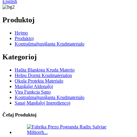
English
Produktoj
Hejmo
Produktoj
Kontraŭmaljuniĝanta Krudmaterialo
Kategorioj
Haŭta Blankiga Kruda Materio
Helpu Dormi Krudmaterialon
Okula Protekta Materialo
Manĝaĵaj Aldonaĵoj
Vira Funkcia Sano
Kontraŭmaljuniĝanta Krudmaterialo
Sanaj Manĝaĵoj Ingrediencoj
Ĉefaj Produktoj