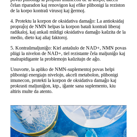
ĉelan riparadon kaj renovigon kaj efike plibonigi la reziston
de la korpo kontraŭ virusoj kaj ĝermoj.
4. Protektu la korpon de oksidativa damaĝo: La antioksidaj
propraĵoj de NMN helpas la korpon batali kontraŭ liberaj
radikaloj, kaj ankaŭ mildigi oksidativa damaĝo kaŭzita de la
medio, dieto kaj aliaj faktoroj.
5. Kontraŭmaljuniĝo: Kiel antaŭulo de NAD+, NMN povas
pliigi la nivelon de NAD+, tiel rezistante ĉela maljuniĝo kaj
malrapidigante la problemojn kaŭzitajn de aĝo.
Unuvorte, la apliko de NMN-suplementoj povas helpi
plibonigi energiajn nivelojn, akceli metabolon, plibonigi
imunecon, protekti la korpon de oksidativa damaĝo kaj
prokrasti maljuniĝon, ktp., iĝante sana suplemento, kiu
altiris multe da atento.