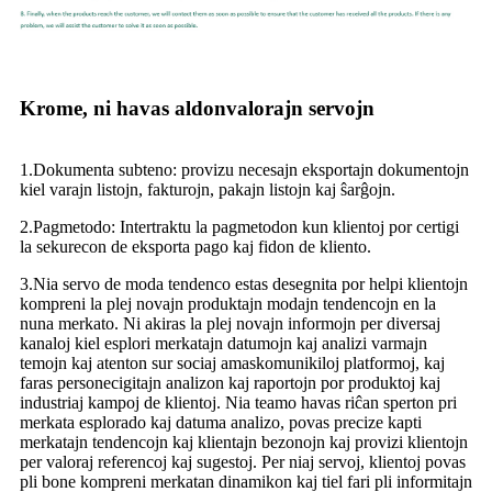
Krome, ni havas aldonvalorajn servojn
1.Dokumenta subteno: provizu necesajn eksportajn dokumentojn
kiel varajn listojn, fakturojn, pakajn listojn kaj ŝarĝojn.
2.Pagmetodo: Intertraktu la pagmetodon kun klientoj por certigi
la sekurecon de eksporta pago kaj fidon de kliento.
3.Nia servo de moda tendenco estas desegnita por helpi klientojn
kompreni la plej novajn produktajn modajn tendencojn en la
nuna merkato. Ni akiras la plej novajn informojn per diversaj
kanaloj kiel esplori merkatajn datumojn kaj analizi varmajn
temojn kaj atenton sur sociaj amaskomunikiloj platformoj, kaj
faras personecigitajn analizon kaj raportojn por produktoj kaj
industriaj kampoj de klientoj. Nia teamo havas riĉan sperton pri
merkata esplorado kaj datuma analizo, povas precize kapti
merkatajn tendencojn kaj klientajn bezonojn kaj provizi klientojn
per valoraj referencoj kaj sugestoj. Per niaj servoj, klientoj povas
pli bone kompreni merkatan dinamikon kaj tiel fari pli informitajn