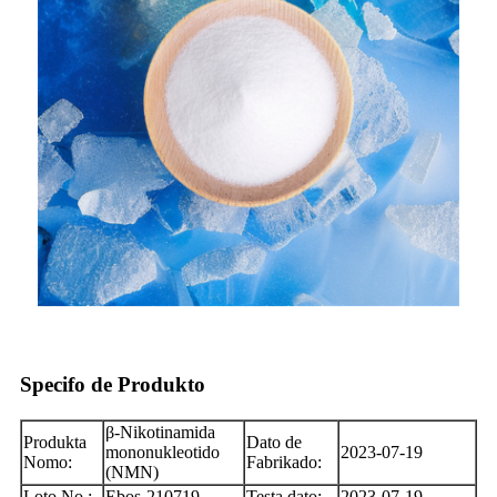
Specifo de Produkto
β-Nikotinamida
Produkta
Dato de
mononukleotido
2023-07-19
Nomo:
Fabrikado:
(NMN)
Loto No.:
Ebos-210719
Testa dato:
2023-07-19