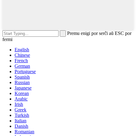
Premu enigi por serĉi aŭ ESC por
fermi
English
Chinese
French
German
Portuguese
Spanish
Russian
Japanese
Korean
Arabic
Irish
Greek
Turkish
Italian
Danish
Romanian