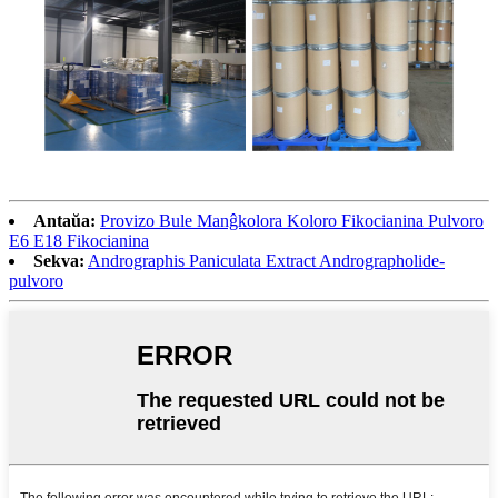
Antaŭa:
Provizo Bule Manĝkolora Koloro Fikocianina Pulvoro
E6 E18 Fikocianina
Sekva:
Andrographis Paniculata Extract Andrographolide-
pulvoro