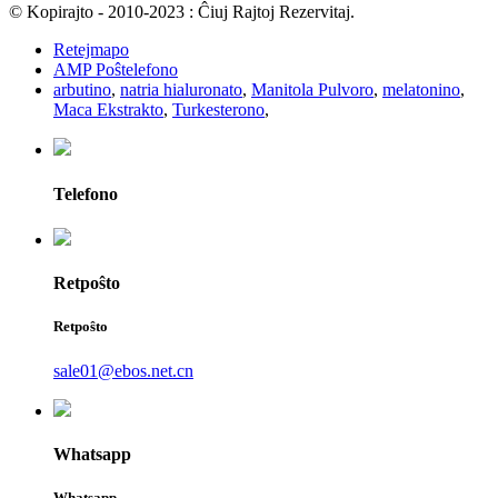
© Kopirajto - 2010-2023 : Ĉiuj Rajtoj Rezervitaj.
Retejmapo
AMP Poŝtelefono
arbutino
,
natria hialuronato
,
Manitola Pulvoro
,
melatonino
,
Maca Ekstrakto
,
Turkesterono
,
Telefono
Retpoŝto
Retpoŝto
sale01@ebos.net.cn
Whatsapp
Whatsapp