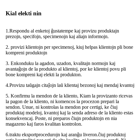
Kial elekti nin
1.Respondu al enketoj ĝustatempe kaj provizu produktajn
prezojn, specifojn, specimenojn kaj aliajn informojn.
2. provizi klientojn per specimenoj, kiuj helpas klientojn pli bone
kompreni produktojn
3. Enkonduku la agadon, uzadon, kvalitajn normojn kaj
avantaĝojn de la produkto al klientoj, por ke klientoj povu pli
bone kompreni kaj elekti la produkton.
4.Provizu taŭgajn citaĵojn laŭ klientaj bezonoj kaj mendaj kvantoj
5. Konfirmu la mendon de la kliento, Kiam la provizanto ricevas
la pagon de la kliento, ni komencos la procezon prepari la
sendon. Unue, ni kontrolas la mendon por certigi, ke ĉiuj
produktaj modeloj, kvantoj kaj la senda adreso de la kliento estas
konsekvencaj. Poste, ni preparos ĉiujn produktojn en nia
magazeno kaj faros kvalitan kontrolon.
6.traktu eksportprocedurojn kaj aranĝu liveron.ĉiuj produktoj