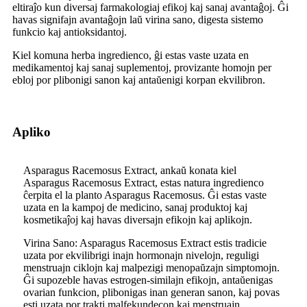
eltiraĵo kun diversaj farmakologiaj efikoj kaj sanaj avantaĝoj. Ĝi
havas signifajn avantaĝojn laŭ virina sano, digesta sistemo
funkcio kaj antioksidantoj.
Kiel komuna herba ingredienco, ĝi estas vaste uzata en
medikamentoj kaj sanaj suplementoj, provizante homojn per
ebloj por plibonigi sanon kaj antaŭenigi korpan ekvilibron.
Apliko
Asparagus Racemosus Extract, ankaŭ konata kiel
Asparagus Racemosus Extract, estas natura ingredienco
ĉerpita el la planto Asparagus Racemosus. Ĝi estas vaste
uzata en la kampoj de medicino, sanaj produktoj kaj
kosmetikaĵoj kaj havas diversajn efikojn kaj aplikojn.
Virina Sano: Asparagus Racemosus Extract estis tradicie
uzata por ekvilibrigi inajn hormonajn nivelojn, reguligi
menstruajn ciklojn kaj malpezigi menopaŭzajn simptomojn.
Ĝi supozeble havas estrogen-similajn efikojn, antaŭenigas
ovarian funkcion, plibonigas inan generan sanon, kaj povas
esti uzata por trakti malfekundecon kaj menstruajn