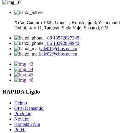
Xi 'an,Ĉambro 1906, Unuo 1, Konstruaĵo 3, Yicuiyuan I
Duhui, n-ro 11, Tangyan Suda Vojo, Shaanxi, CN.
+86 13572827345
+86 18292839943
sale01@ebos.net.cn
sale02@ebos.net.cn
RAPIDA Ligilo
Hejmo
Oftaj Demandoj
Produktoj
Novaĵoj
Kontaktu Nin
Pri Ni