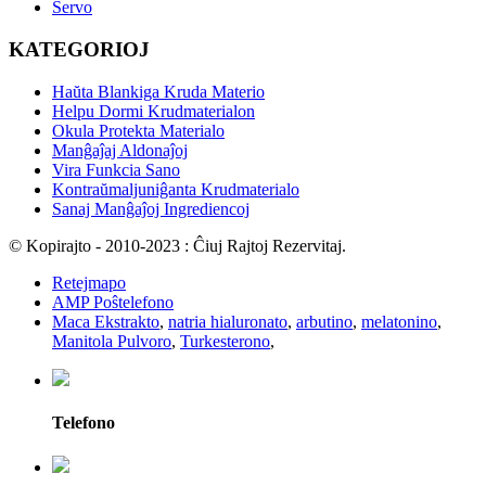
Servo
KATEGORIOJ
Haŭta Blankiga Kruda Materio
Helpu Dormi Krudmaterialon
Okula Protekta Materialo
Manĝaĵaj Aldonaĵoj
Vira Funkcia Sano
Kontraŭmaljuniĝanta Krudmaterialo
Sanaj Manĝaĵoj Ingrediencoj
© Kopirajto - 2010-2023 : Ĉiuj Rajtoj Rezervitaj.
Retejmapo
AMP Poŝtelefono
Maca Ekstrakto
,
natria hialuronato
,
arbutino
,
melatonino
,
Manitola Pulvoro
,
Turkesterono
,
Telefono