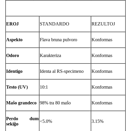
EROJ
STANDARDO
REZULTOJ
Aspekto
Flava bruna pulvoro
Konformas
Odoro
Karakteriza
Konformas
Identigo
Identa al RS-specimeno
Konformas
Testo (UV)
10:1
Konformas
Maŝo grandeco
98% tra 80 maŝo
Konformas
Perdo dum
<5.0%
3.15%
sekiĝo