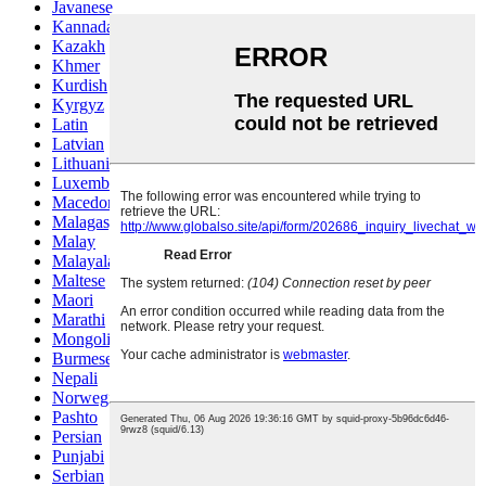
Javanese
Kannada
Kazakh
Khmer
Kurdish
Kyrgyz
Latin
Latvian
Lithuanian
Luxembou..
Macedonian
Malagasy
Malay
Malayalam
Maltese
Maori
Marathi
Mongolian
Burmese
Nepali
Norwegian
Pashto
Persian
Punjabi
Serbian