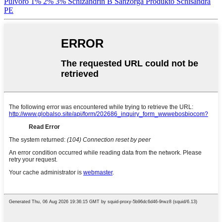
Pulvoro 1% 2% 3% Schizandrin B Sanzorga Produkto Schisandra
PE