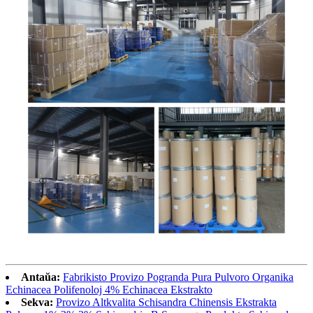
Antaŭa:
Fabrikisto Provizo Pogranda Pura Pulvoro Organika
Echinacea Polifenoloj 4% Echinacea Ekstrakto
Sekva:
Provizo Altkvalita Schisandra Chinensis Ekstrakta