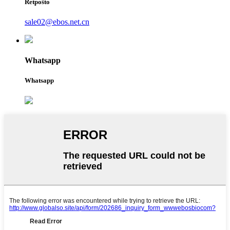
Retpoŝto
sale02@ebos.net.cn
Whatsapp
Whatsapp