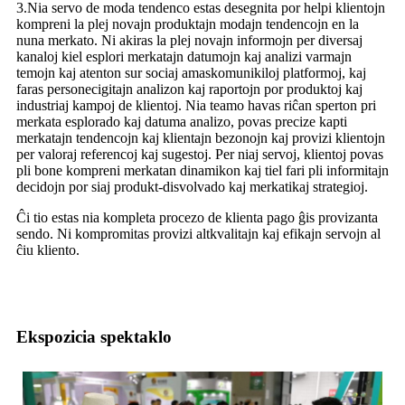
3.Nia servo de moda tendenco estas desegnita por helpi klientojn
kompreni la plej novajn produktajn modajn tendencojn en la
nuna merkato. Ni akiras la plej novajn informojn per diversaj
kanaloj kiel esplori merkatajn datumojn kaj analizi varmajn
temojn kaj atenton sur sociaj amaskomunikiloj platformoj, kaj
faras personecigitajn analizon kaj raportojn por produktoj kaj
industriaj kampoj de klientoj. Nia teamo havas riĉan sperton pri
merkata esplorado kaj datuma analizo, povas precize kapti
merkatajn tendencojn kaj klientajn bezonojn kaj provizi klientojn
per valoraj referencoj kaj sugestoj. Per niaj servoj, klientoj povas
pli bone kompreni merkatan dinamikon kaj tiel fari pli informitajn
decidojn por siaj produkt-disvolvado kaj merkatikaj strategioj.
Ĉi tio estas nia kompleta procezo de klienta pago ĝis provizanta
sendo. Ni kompromitas provizi altkvalitajn kaj efikajn servojn al
ĉiu kliento.
Ekspozicia spektaklo