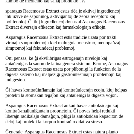
kampo de medicino kaj sanaj produktoj. A
sparagus Racemosus Extract estas riĉa je aktivaj ingrediencoj
inkluzive de saponinoj, aktivigantoj de zebra receptoro kaj
polifenoloj. Ĉi tiuj ingrediencoj donas al Asparagus Racemosus
Extract diversajn efikecon kaj farmakologiajn efikojn.
Asparagus Racemosus Extract estis tradicie uzata por trakti
virinajn sanproblemojn kiel malregula menstruo, menopaŭzaj
simptomoj kaj fekundecaj problemoj.
Oni pensas, ke ĝi ekvilibrigas estrogenajn nivelojn kaj
antaŭenigas la sanon de la ina genera sistemo. Krome, Asparagus
Racemosus Extract estas uzata por plibonigi la funkcion de la
digesta sistemo kaj malpezigi gastrointestinajn problemojn kaj
indigeston.
Ĝi havas kontraŭinflamajn kaj kontraŭulcerajn ecojn, kiuj helpas
protekti la stomakan tegaĵon kaj antaŭenigi la digesta vojon.
Asparagus Racemosus Extract ankaŭ havas antioksidajn kaj
kontraŭ-maljuniĝantajn proprietojn. Ĝi povas helpi redukti
liberajn radikalajn damaĝojn, pliigi la antioksidan kapaciton de
ĉeloj kaj protekti la korpon kontraŭ oxidativa streso.
Ĝenerale, Asparagus Racemosus Extract estas natura planto