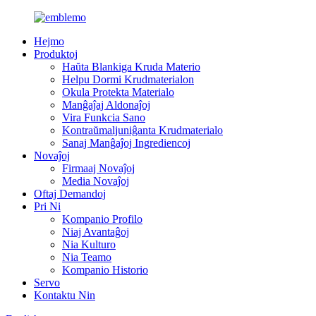
Hejmo
Produktoj
Haŭta Blankiga Kruda Materio
Helpu Dormi Krudmaterialon
Okula Protekta Materialo
Manĝaĵaj Aldonaĵoj
Vira Funkcia Sano
Kontraŭmaljuniĝanta Krudmaterialo
Sanaj Manĝaĵoj Ingrediencoj
Novaĵoj
Firmaaj Novaĵoj
Media Novaĵoj
Oftaj Demandoj
Pri Ni
Kompanio Profilo
Niaj Avantaĝoj
Nia Kulturo
Nia Teamo
Kompanio Historio
Servo
Kontaktu Nin