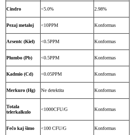
Cindro
<5.0%
2.98%
Pezaj metaloj
<10PPM
Konformas
Arsentc (Kiel)
<0.5PPM
Konformas
Plumbo (Pb)
<0.5PPM
Konformas
Kadmio (Cd)
<0.05PPM
Konformas
Merkuro (Hg)
Ne detektita
Konformas
Totala
<1000CFU/G
Konformas
telerkalkulo
Feĉo kaj ŝimo
<100 CFU/G
Konformas