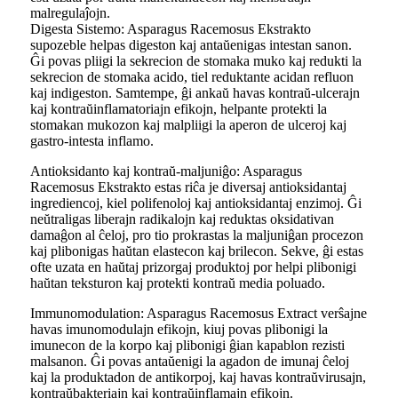
malregulaĵojn.
Digesta Sistemo: Asparagus Racemosus Ekstrakto
supozeble helpas digeston kaj antaŭenigas intestan sanon.
Ĝi povas pliigi la sekrecion de stomaka muko kaj redukti la
sekrecion de stomaka acido, tiel reduktante acidan refluon
kaj indigeston. Samtempe, ĝi ankaŭ havas kontraŭ-ulcerajn
kaj kontraŭinflamatoriajn efikojn, helpante protekti la
stomakan mukozon kaj malpliigi la aperon de ulceroj kaj
gastro-intesta inflamo.
Antioksidanto kaj kontraŭ-maljuniĝo: Asparagus
Racemosus Ekstrakto estas riĉa je diversaj antioksidantaj
ingrediencoj, kiel polifenoloj kaj antioksidantaj enzimoj. Ĝi
neŭtraligas liberajn radikalojn kaj reduktas oksidativan
damaĝon al ĉeloj, pro tio prokrastas la maljuniĝan procezon
kaj plibonigas haŭtan elastecon kaj brilecon. Sekve, ĝi estas
ofte uzata en haŭtaj prizorgaj produktoj por helpi plibonigi
haŭtan teksturon kaj protekti kontraŭ media poluado.
Immunomodulation: Asparagus Racemosus Extract verŝajne
havas imunomodulajn efikojn, kiuj povas plibonigi la
imunecon de la korpo kaj plibonigi ĝian kapablon rezisti
malsanon. Ĝi povas antaŭenigi la agadon de imunaj ĉeloj
kaj la produktadon de antikorpoj, kaj havas kontraŭvirusajn,
kontraŭbakteriajn kaj kontraŭinflamajn efikojn.