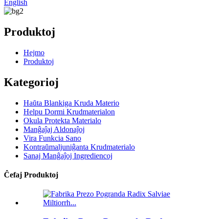
English
Produktoj
Hejmo
Produktoj
Kategorioj
Haŭta Blankiga Kruda Materio
Helpu Dormi Krudmaterialon
Okula Protekta Materialo
Manĝaĵaj Aldonaĵoj
Vira Funkcia Sano
Kontraŭmaljuniĝanta Krudmaterialo
Sanaj Manĝaĵoj Ingrediencoj
Ĉefaj Produktoj