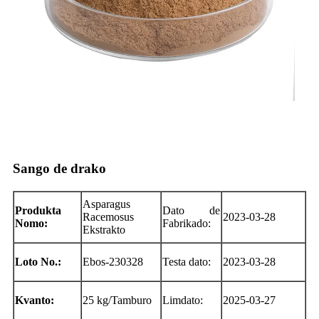
Sango de drako
Asparagus
Produkta
Dato de
Racemosus
2023-03-28
Nomo:
Fabrikado:
Ekstrakto
Loto No.:
Ebos-230328
Testa dato:
2023-03-28
Kvanto:
25 kg/Tamburo
Limdato:
2025-03-27