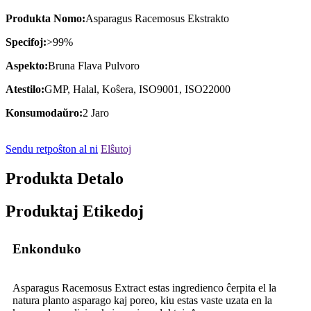
Produkta Nomo:
Asparagus Racemosus Ekstrakto
Specifoj:
>99%
Aspekto:
Bruna Flava Pulvoro
Atestilo:
GMP, Halal, Koŝera, ISO9001, ISO22000
Konsumodaŭro:
2 Jaro
Sendu retpoŝton al ni
Elŝutoj
Produkta Detalo
Produktaj Etikedoj
Enkonduko
Asparagus Racemosus Extract estas ingredienco ĉerpita el la
natura planto asparago kaj poreo, kiu estas vaste uzata en la