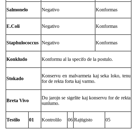
Salmonelo
Negativo
Konformas
E.Coli
Negativo
Konformas
Staphulococcus
Negativo
Konformas
Konkludo
Konformu al la specifo de la postulo.
Konservu en malvarmeta kaj seka loko, tenu
Stokado
for de rekta forta kaj varmo.
Du jarojn se sigelite kaj konservu for de rekta
Breta Vivo
sunlumo.
Testilo
01
Kontrolilo
06
Rajtigisto
05