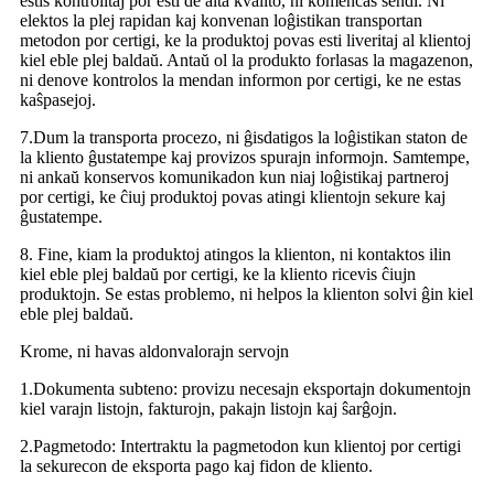
estis kontrolitaj por esti de alta kvalito, ni komencas sendi. Ni
elektos la plej rapidan kaj konvenan loĝistikan transportan
metodon por certigi, ke la produktoj povas esti liveritaj al klientoj
kiel eble plej baldaŭ. Antaŭ ol la produkto forlasas la magazenon,
ni denove kontrolos la mendan informon por certigi, ke ne estas
kaŝpasejoj.
7.Dum la transporta procezo, ni ĝisdatigos la loĝistikan staton de
la kliento ĝustatempe kaj provizos spurajn informojn. Samtempe,
ni ankaŭ konservos komunikadon kun niaj loĝistikaj partneroj
por certigi, ke ĉiuj produktoj povas atingi klientojn sekure kaj
ĝustatempe.
8. Fine, kiam la produktoj atingos la klienton, ni kontaktos ilin
kiel eble plej baldaŭ por certigi, ke la kliento ricevis ĉiujn
produktojn. Se estas problemo, ni helpos la klienton solvi ĝin kiel
eble plej baldaŭ.
Krome, ni havas aldonvalorajn servojn
1.Dokumenta subteno: provizu necesajn eksportajn dokumentojn
kiel varajn listojn, fakturojn, pakajn listojn kaj ŝarĝojn.
2.Pagmetodo: Intertraktu la pagmetodon kun klientoj por certigi
la sekurecon de eksporta pago kaj fidon de kliento.