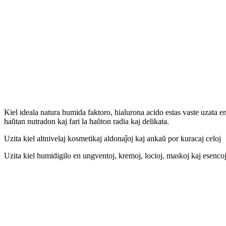
Kiel ideala natura humida faktoro, hialurona acido estas vaste uzata e
haŭtan nutradon kaj fari la haŭton radia kaj delikata.
Uzita kiel altnivelaj kosmetikaj aldonaĵoj kaj ankaŭ por kuracaj celoj
Uzita kiel humidigilo en ungventoj, kremoj, locioj, maskoj kaj esencoj