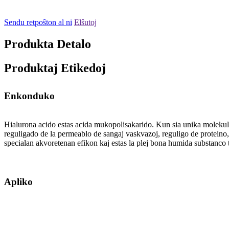
Sendu retpoŝton al ni
Elŝutoj
Produkta Detalo
Produktaj Etikedoj
Enkonduko
Hialurona acido estas acida mukopolisakarido. Kun sia unika molekula s
reguligado de la permeablo de sangaj vaskvazoj, reguligo de proteino, 
specialan akvoretenan efikon kaj estas la plej bona humida substanco t
Apliko