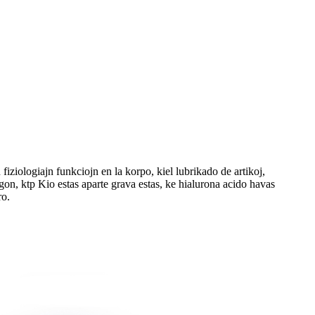
iziologiajn funkciojn en la korpo, kiel lubrikado de artikoj,
gon, ktp Kio estas aparte grava estas, ke hialurona acido havas
ro.