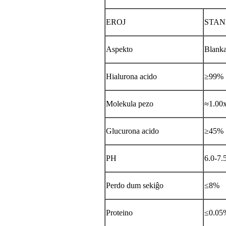
EROJ
STA
Aspekto
Blanka
Hialurona acido
≥99%
Molekula pezo
≈1.00
Glucurona acido
≥45%
PH
6.0-7.
Perdo dum sekiĝo
≤8%
Proteino
≤0.05