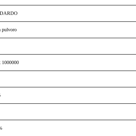
NDARDO
 pulvoro
x 1000000
5
%