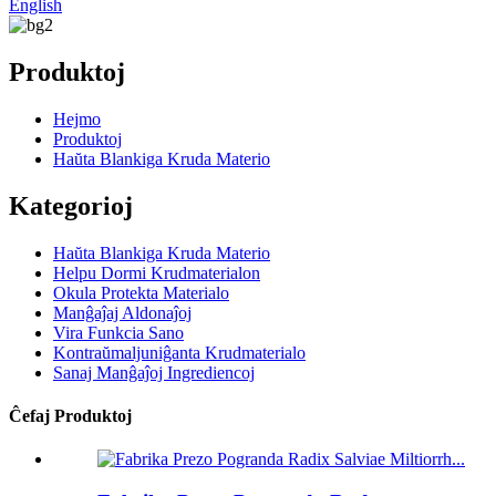
English
Produktoj
Hejmo
Produktoj
Haŭta Blankiga Kruda Materio
Kategorioj
Haŭta Blankiga Kruda Materio
Helpu Dormi Krudmaterialon
Okula Protekta Materialo
Manĝaĵaj Aldonaĵoj
Vira Funkcia Sano
Kontraŭmaljuniĝanta Krudmaterialo
Sanaj Manĝaĵoj Ingrediencoj
Ĉefaj Produktoj