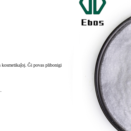
n kosmetikaĵoj. Ĝi povas plibonigi
.