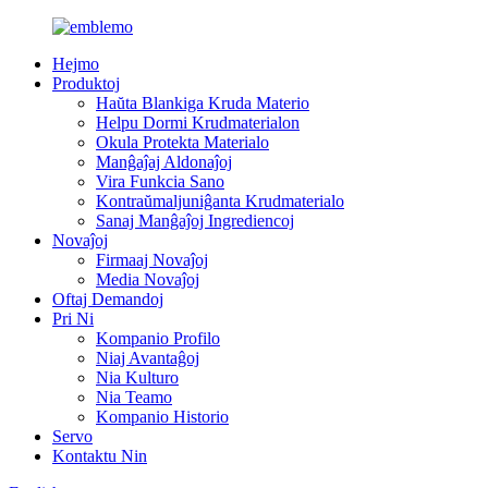
Hejmo
Produktoj
Haŭta Blankiga Kruda Materio
Helpu Dormi Krudmaterialon
Okula Protekta Materialo
Manĝaĵaj Aldonaĵoj
Vira Funkcia Sano
Kontraŭmaljuniĝanta Krudmaterialo
Sanaj Manĝaĵoj Ingrediencoj
Novaĵoj
Firmaaj Novaĵoj
Media Novaĵoj
Oftaj Demandoj
Pri Ni
Kompanio Profilo
Niaj Avantaĝoj
Nia Kulturo
Nia Teamo
Kompanio Historio
Servo
Kontaktu Nin