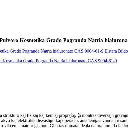
 Pulvoro Kosmetika Grado Pogranda Natria hialuron
trukturo kaj fizikaj kaj kemiaj propraĵoj, ĝi montras diversajn gravajn f
akvo kaj elektrolita disvastigo kaj operacio, antaŭenigas vundan resani
rovita en la naturo ĝis nun. Ĝi estas nomata ideala natura humida fakto