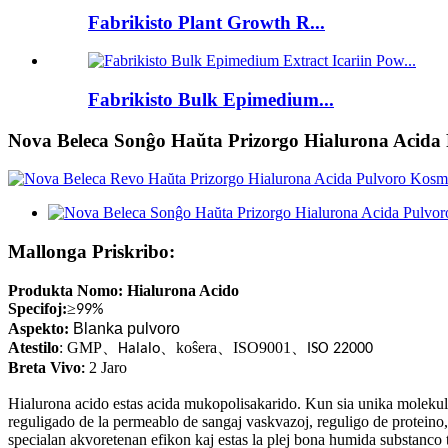
Fabrikisto Plant Growth R...
Fabrikisto Bulk Epimedium...
Nova Beleca Sonĝo Haŭta Prizorgo Hialurona Acida
Mallonga Priskribo:
Produkta Nomo:
Hialurona Acido
Specifoj:
≥
99%
Aspekto:
Blanka pulvoro
Atestilo
: GMP
、
、
koŝera
、
ISO9001
、
Halalo
ISO 22000
Breta Vivo
2 Jaro
:
Hialurona acido estas acida mukopolisakarido. Kun sia unika molekula s
reguligado de la permeablo de sangaj vaskvazoj, reguligo de proteino, 
specialan akvoretenan efikon kaj estas la plej bona humida substanco t