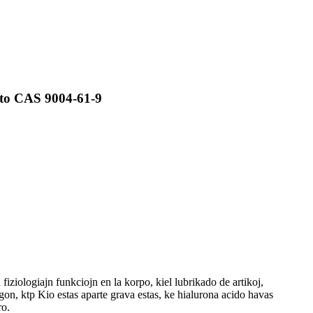
ato CAS 9004-61-9
iziologiajn funkciojn en la korpo, kiel lubrikado de artikoj,
gon, ktp Kio estas aparte grava estas, ke hialurona acido havas
ro.